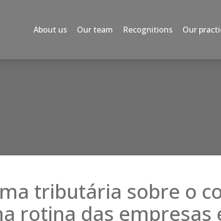
About us
Our team
Recognitions
Our practi
rma tributária sobre o 
na rotina das empresas