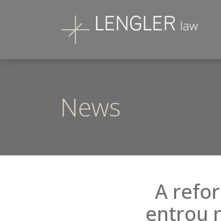
News
A refo
entrou 