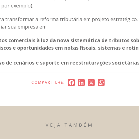
, por exemplo).
ra transformar a reforma tributária em projeto estratégico
oiar sua empresa em:
tos comerciais à luz da nova sistemática de tributos so
cos e oportunidades em notas fiscais, sistemas e roti
o de cenários e suporte em reestruturações societárias
Facebook
LinkedIn
X
WhatsApp
COMPARTILHE:
VEJA TAMBÉM