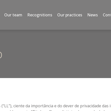
Our team
Recognitions
Our practices
News
Con
o
(“LL”), ciente da importância e do dever de privacidade da