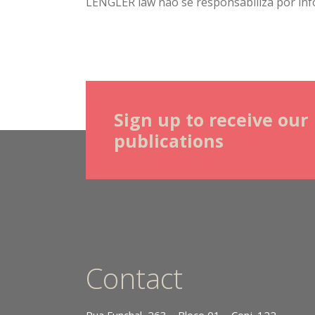
LENGLER law não se responsabiliza por inf
Sign up to receive our
publications
Contact
Rua Funchal, 263 – Bloco 01 – Conj. 122