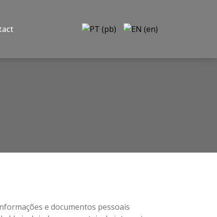
tact
s informações e documentos pessoais