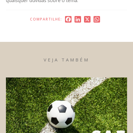
quaisquer dúvidas sobre o tema.
Facebook
LinkedIn
X
WhatsApp
COMPARTILHE:
VEJA TAMBÉM