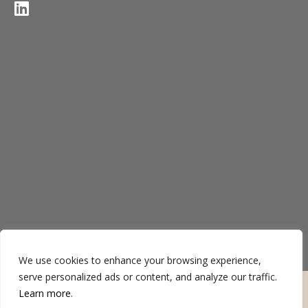
We use cookies to enhance your browsing experience,
serve personalized ads or content, and analyze our traffic.
Termos de uso
Política de privacidade
Learn more
.